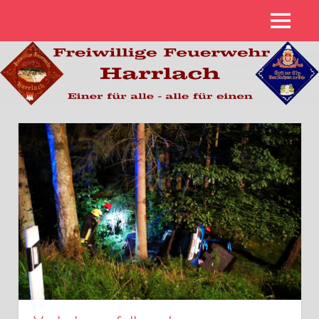
Zum
MENÜ
Inhalt
Freiwillige
springen
Feuerwehr
Harrlach