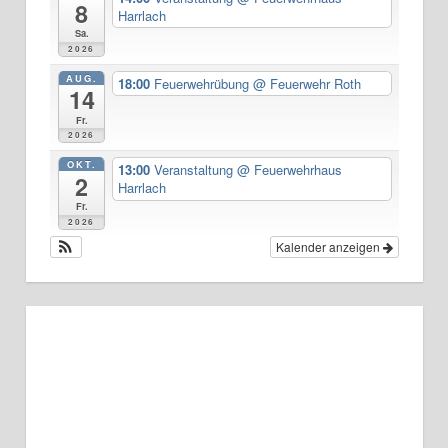
8
Harrlach
Sa.
2026
AUG.
18:00
Feuerwehrübung
@ Feuerwehr Roth
14
Fr.
2026
OKT.
13:00
Veranstaltung
@ Feuerwehrhaus
2
Harrlach
Fr.
2026
Kalender anzeigen