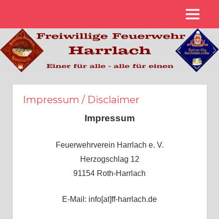
Zum
MENÜ
Inhalt
Freiwillige
springen
Feuerwehr
Harrlach
Impressum / Disclaimer
Impressum
Feuerwehrverein Harrlach e. V.
Herzogschlag 12
91154 Roth-Harrlach
E-Mail: info[at]ff-harrlach.de