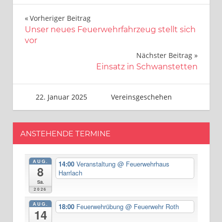
Beitragsnavigation
Vorheriger Beitrag
Unser neues Feuerwehrfahrzeug stellt sich
vor
Nächster Beitrag
Einsatz in Schwanstetten
22. Januar 2025
Gerhard Feyerlein
Vereinsgeschehen
ANSTEHENDE TERMINE
AUG.
14:00
Veranstaltung
@ Feuerwehrhaus
8
Harrlach
Sa.
2026
AUG.
18:00
Feuerwehrübung
@ Feuerwehr Roth
14