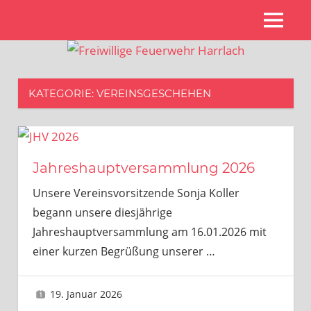
Zum
MENÜ
Inhalt
Freiwillige
springen
Feuerwehr
Harrlach
KATEGORIE:
VEREINSGESCHEHEN
Jahreshauptversammlung 2026
Unsere Vereinsvorsitzende Sonja Koller
begann unsere diesjährige
Jahreshauptversammlung am 16.01.2026 mit
einer kurzen Begrüßung unserer
…
19. Januar 2026
Gerhard Feyerlein