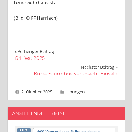
Feuerwehrhaus statt.
(Bild: © FF Harrlach)
Beitragsnavigation
Vorheriger Beitrag
Grillfest 2025
Nächster Beitrag
Kurze Sturmböe verursacht Einsatz
2. Oktober 2025
Gerhard Feyerlein
Übungen
ANSTEHENDE TERMINE
AUG.
14:00
Veranstaltung
@ Feuerwehrhaus